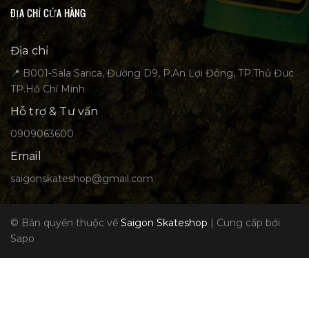
ĐỊA CHỈ CỬA HÀNG
Địa chỉ
📍 B001-Sala Sarica, Đường D9, P.An Lợi Đông, TP.Thủ Đức
TP.Hồ Chí Minh
Hỗ trợ & Tư vấn
0909063600
Email
saigonskateshop@gmail.com
© Bản quyền thuộc về
Saigon Skateshop
|
Cung cấp bởi
Sapo