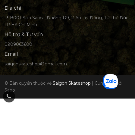
Địa chỉ
📍 B001-Sala Sarica, Đường D9, P.An Lợi Đông, TP.Thủ Đức
TP.Hồ Chí Minh
Hỗ trợ & Tư vấn
0909063600
Email
saigonskateshop@gmail.com
© Bản quyền thuộc về
Saigon Skateshop
|
Cung cấp bởi
Sapo