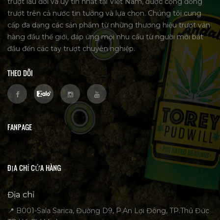
trượt lâu đời và uy tín nhất tại Việt Nam, được cộng đồng
trượt trên cả nước tin tưởng và lựa chọn. Chúng tôi cung
cấp đa dạng các sản phẩm từ những thương hiệu trượt ván
hàng đầu thế giới, đáp ứng mọi nhu cầu từ người mới bắt
đầu đến các tay trượt chuyên nghiệp.
THEO DÕI
FANPAGE
ĐỊA CHỈ CỬA HÀNG
Địa chỉ
📍 B001-Sala Sarica, Đường D9, P.An Lợi Đông, TP.Thủ Đức