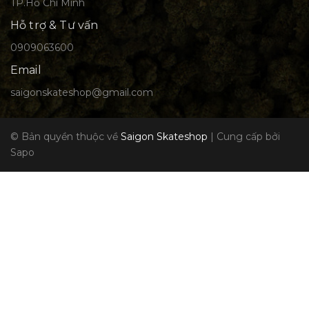
TP.Hồ Chí Minh
Hỗ trợ & Tư vấn
0909063600
Email
saigonskateshop@gmail.com
© Bản quyền thuộc về
Saigon Skateshop
|
Cung cấp bởi
Sapo