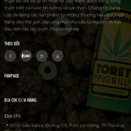
trượt lâu đời và uy tín nhất tại Việt Nam, được cộng đồng
trượt trên cả nước tin tưởng và lựa chọn. Chúng tôi cung
cấp đa dạng các sản phẩm từ những thương hiệu trượt ván
hàng đầu thế giới, đáp ứng mọi nhu cầu từ người mới bắt
đầu đến các tay trượt chuyên nghiệp.
THEO DÕI
FANPAGE
ĐỊA CHỈ CỬA HÀNG
Địa chỉ
📍 B001-Sala Sarica, Đường D9, P.An Lợi Đông, TP.Thủ Đức