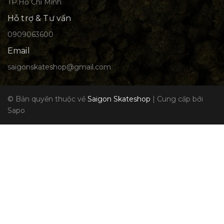
TP.Hồ Chí Minh
Hỗ trợ & Tư vấn
0909063600
Email
saigonskateshop@gmail.com
© Bản quyền thuộc về
Saigon Skateshop
|
Cung cấp bởi
Sapo