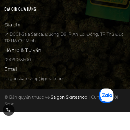
ĐỊA CHỈ CỬA HÀNG
Địa chỉ
📍 B001-Sala Sarica, Đường D9, P.An Lợi Đông, TP.Thủ Đức
TP.Hồ Chí Minh
Hỗ trợ & Tư vấn
0909063600
Email
saigonskateshop@gmail.com
© Bản quyền thuộc về
Saigon Skateshop
|
Cung cấp bởi
Sapo