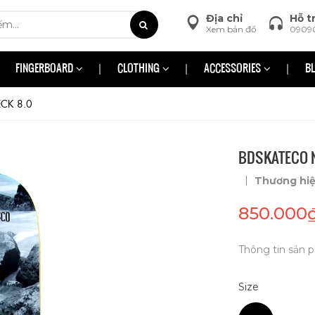
Địa chỉ
Hỗ t
Xem bản đồ
0909
FINGERBOARD
CLOTHING
ACCESSORIES
B
CK 8.0
BDSKATECO 
|
Thương hi
850.000
Thông tin sản p
Size