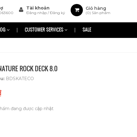
rợ
Tài khoản
Giỏ hàng
063600
Đăng nhập
/
Đăng ký
(
0
) Sản phẩm
LOG
CUSTOMER SERVICES
SALE
NATURE ROCK DECK 8.0
ệu:
BDSKATECO
₫
hẩm đang được cập nhật