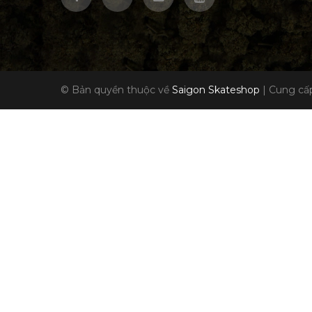
© Bản quyền thuộc về
Saigon Skateshop
|
Cung cấp