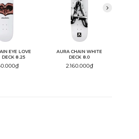
HAIN WHITE
AURA CHAIN YELLOW
BDS
CK 8.0
DECK 8.25
10
60.000₫
2.160.000₫