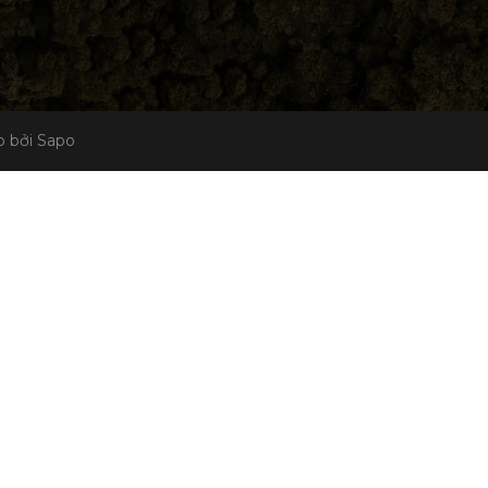
 bởi Sapo