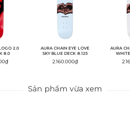
EYE LOVE
AURA CHAIN EYE LOVE
AURA C
CK 8.125
WHITE DECK 8.25
DE
000₫
2.160.000₫
2.1
Sản phẩm vừa xem