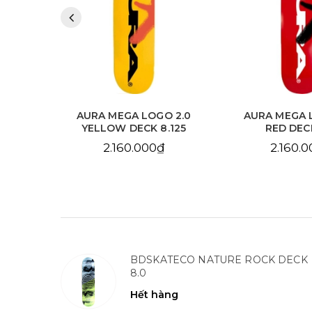
 2.0
AURA MEGA LOGO 2.0
AURA CHAIN 
.125
RED DECK 8.0
SKY BLUE DE
2.160.000₫
2.160.
BDSKATECO NATURE ROCK DECK
8.0
Hết hàng