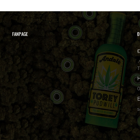
FANPAGE
Đ
Đ

T
H
p
E
s