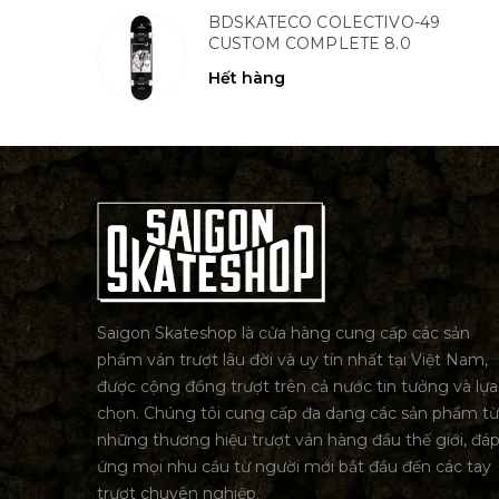
BDSKATECO COLECTIVO-49
CUSTOM COMPLETE 8.0
Hết hàng
Saigon Skateshop là cửa hàng cung cấp các sản
phẩm ván trượt lâu đời và uy tín nhất tại Việt Nam,
được cộng đồng trượt trên cả nước tin tưởng và lựa
chọn. Chúng tôi cung cấp đa dạng các sản phẩm từ
những thương hiệu trượt ván hàng đầu thế giới, đá
ứng mọi nhu cầu từ người mới bắt đầu đến các tay
trượt chuyên nghiệp.