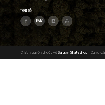
THEO DÕI
© Bản quyền thuộc về
Saigon Skateshop
|
Cung cấp