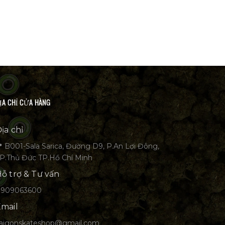
ỊA CHỈ CỬA HÀNG
ịa chỉ
 B001-Sala Sarica, Đường D9, P.An Lợi Đông,
P.Thủ Đức TP.Hồ Chí Minh
ỗ trợ & Tư vấn
0909063600
mail
aigonskateshop@gmail.com