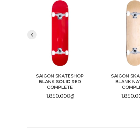
HOP
SAIGON SKATESHOP
SAIGON SK
LLOW
BLANK SOLID RED
BLANK NA
COMPLETE
COMPL
1.850.000₫
1.850.