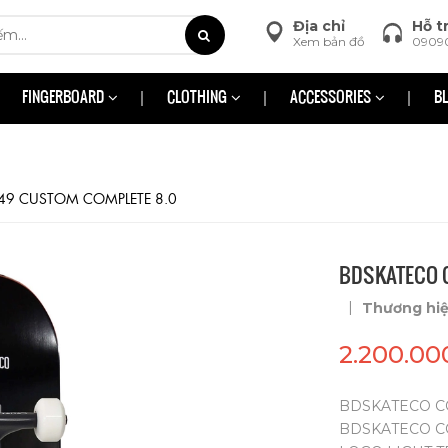
Địa chỉ
Hỗ t
Xem bản đồ
0909
FINGERBOARD
CLOTHING
ACCESSORIES
B
49 CUSTOM COMPLETE 8.0
BDSKATECO 
|
Thương hi
2.200.00
BDSKATECO CO
BDSKATECO CO