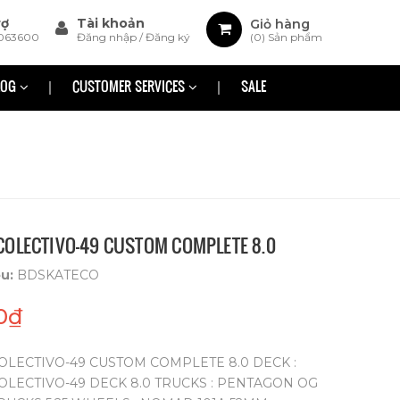
rợ
Tài khoản
Giỏ hàng
063600
Đăng nhập
/
Đăng ký
(
0
) Sản phẩm
LOG
CUSTOMER SERVICES
SALE
COLECTIVO-49 CUSTOM COMPLETE 8.0
ệu:
BDSKATECO
0₫
LECTIVO-49 CUSTOM COMPLETE 8.0 DECK :
LECTIVO-49 DECK 8.0 TRUCKS : PENTAGON OG