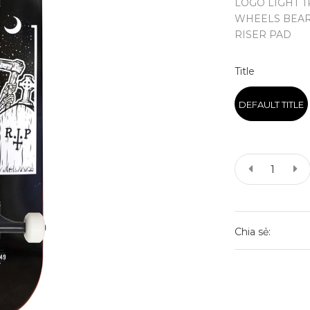
LOGO LIGHT T
WHEELS BEARI
RISER PAD
Title
DEFAULT TITLE
Chia sẻ: