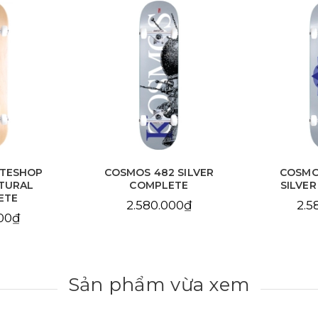
ATESHOP
COSMOS 482 SILVER
COSMO
TURAL
COMPLETE
SILVE
ETE
2.580.000₫
2.5
000₫
Sản phẩm vừa xem