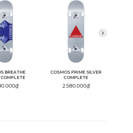
S BREATHE
COSMOS PRIME SILVER
SA
R COMPLETE
COMPLETE
BL
80.000₫
2.580.000₫