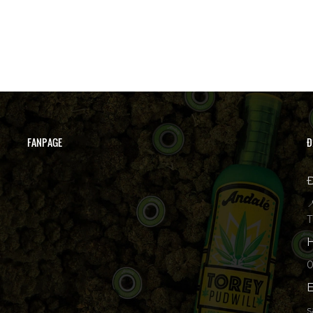
FANPAGE
Đ
Đ

T
H
p
E
s