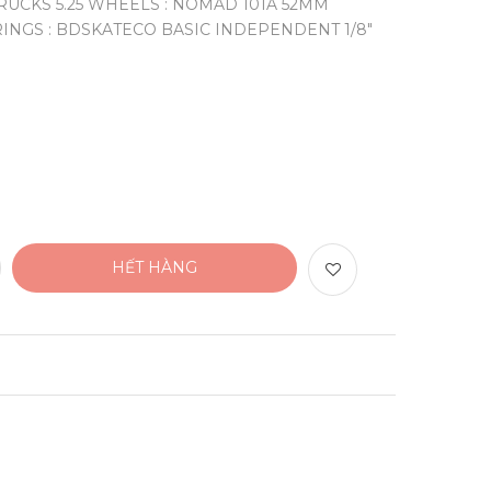
RUCKS 5.25 WHEELS : NOMAD 101A 52MM
NGS : BDSKATECO BASIC INDEPENDENT 1/8"
HẾT HÀNG