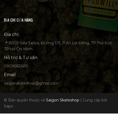
ĐỊA CHỈ CỬA HÀNG
Địa chỉ
📍 B001-Sala Sarica, Đường D9, P.An Lợi Đông, TP.Thủ Đức
TP.Hồ Chí Minh
Hỗ trợ & Tư vấn
0909063600
Email
saigonskateshop@gmail.com
© Bản quyền thuộc về
Saigon Skateshop
|
Cung cấp bởi
Sapo