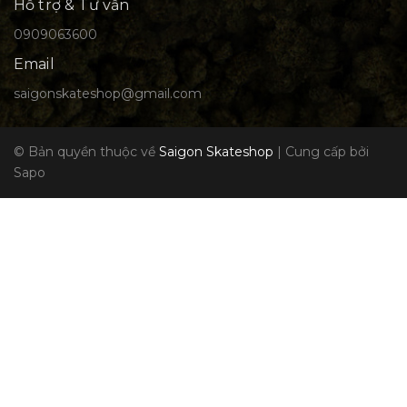
Hỗ trợ & Tư vấn
0909063600
Email
saigonskateshop@gmail.com
© Bản quyền thuộc về
Saigon Skateshop
|
Cung cấp bởi
Sapo