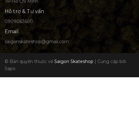
TP.Hồ Chí Minh
Hỗ trợ & Tư vấn
0909063600
Email
saigonskateshop@gmail.com
© Bản quyền thuộc về
Saigon Skateshop
|
Cung cấp bởi
Sapo