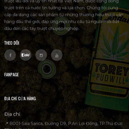
trượt lâu đời và uy tín nhất tại Việt Nam, được cộng đồng
trượt trên cả nước tin tưởng và lựa chọn. Chúng tôi cung
cấp đa dạng các sản phẩm từ những thương hiệu trượt ván
hàng đầu thế giới, đáp ứng mọi nhu cầu từ người mới bắt
đầu đến các tay trượt chuyên nghiệp.
THEO DÕI
FANPAGE
ĐỊA CHỈ CỬA HÀNG
Địa chỉ
📍 B001-Sala Sarica, Đường D9, P.An Lợi Đông, TP.Thủ Đức