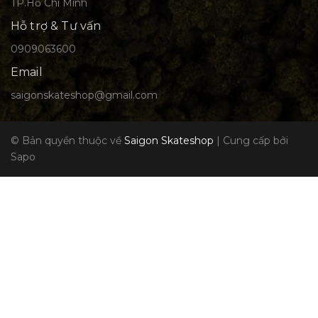
TP.Hồ Chí Minh
Hỗ trợ & Tư vấn
0909063600
Email
saigonskateshop@gmail.com
© Bản quyền thuộc về
Saigon Skateshop
|
Cung cấp bởi
Sapo