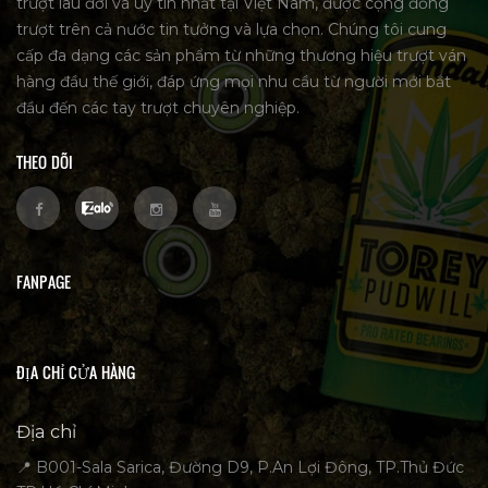
trượt lâu đời và uy tín nhất tại Việt Nam, được cộng đồng
trượt trên cả nước tin tưởng và lựa chọn. Chúng tôi cung
cấp đa dạng các sản phẩm từ những thương hiệu trượt ván
hàng đầu thế giới, đáp ứng mọi nhu cầu từ người mới bắt
đầu đến các tay trượt chuyên nghiệp.
THEO DÕI
FANPAGE
ĐỊA CHỈ CỬA HÀNG
Địa chỉ
📍 B001-Sala Sarica, Đường D9, P.An Lợi Đông, TP.Thủ Đức