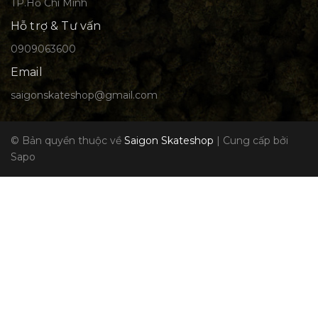
TP.Hồ Chí Minh
Hỗ trợ & Tư vấn
0909063600
Email
saigonskateshop@gmail.com
© Bản quyền thuộc về
Saigon Skateshop
|
Cung cấp bởi
Sapo