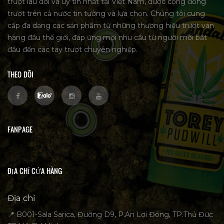
trượt lâu đời và uy tín nhất tại Việt Nam, được cộng đồng
trượt trên cả nước tin tưởng và lựa chọn. Chúng tôi cung
cấp đa dạng các sản phẩm từ những thương hiệu trượt ván
hàng đầu thế giới, đáp ứng mọi nhu cầu từ người mới bắt
đầu đến các tay trượt chuyên nghiệp.
THEO DÕI
FANPAGE
ĐỊA CHỈ CỬA HÀNG
Địa chỉ
📍 B001-Sala Sarica, Đường D9, P.An Lợi Đông, TP.Thủ Đức