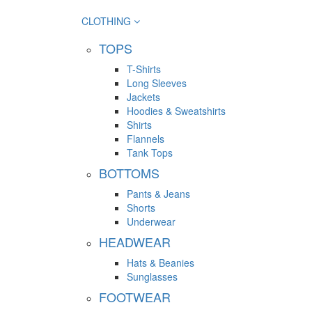
CLOTHING
TOPS
T-Shirts
Long Sleeves
Jackets
Hoodies & Sweatshirts
Shirts
Flannels
Tank Tops
BOTTOMS
Pants & Jeans
Shorts
Underwear
HEADWEAR
Hats & Beanies
Sunglasses
FOOTWEAR