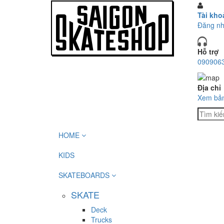
Tài kho
Đăng n
Hỗ trợ
090906
Địa chỉ
Xem bả
HOME
KIDS
SKATEBOARDS
SKATE
Deck
Trucks