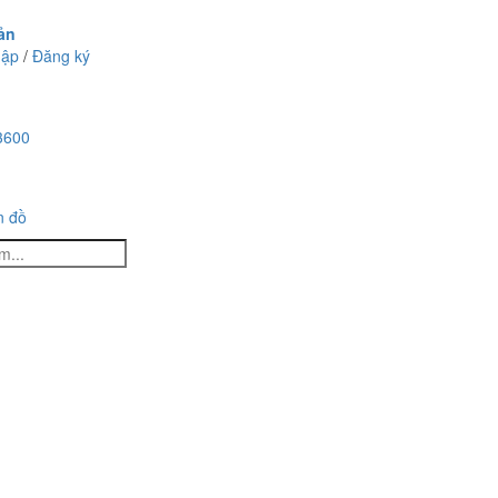
ản
hập
/
Đăng ký
3600
n đồ