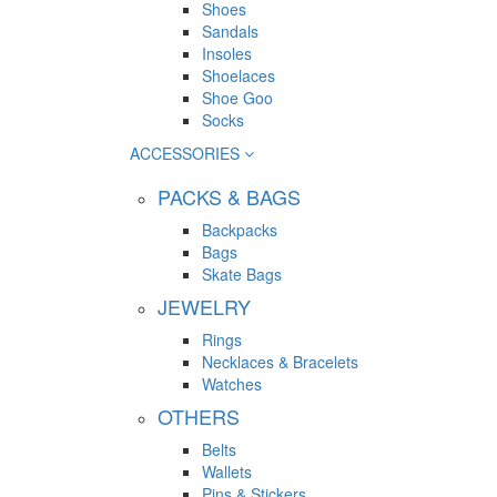
Shoes
Sandals
Insoles
Shoelaces
Shoe Goo
Socks
ACCESSORIES
PACKS & BAGS
Backpacks
Bags
Skate Bags
JEWELRY
Rings
Necklaces & Bracelets
Watches
OTHERS
Belts
Wallets
Pins & Stickers