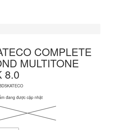
ATECO COMPLETE
OND MULTITONE
 8.0
BDSKATECO
̉m đang được cập nhật