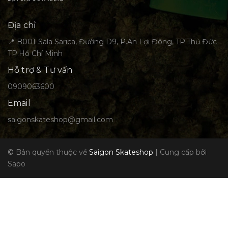
Địa chỉ
📍 B001-Sala Sarica, Đường D9, P.An Lợi Đông, TP.Thủ Đức
TP.Hồ Chí Minh
Hỗ trợ & Tư vấn
0909063600
Email
saigonskateshop@gmail.com
© Bản quyền thuộc về
Saigon Skateshop
|
Cung cấp bởi
Sapo