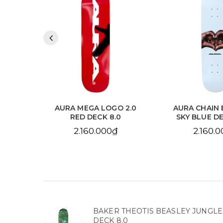
 2.0
AURA MEGA LOGO 2.0
AURA CHAIN 
.125
RED DECK 8.0
SKY BLUE DE
2.160.000₫
2.160.
BAKER THEOTIS BEASLEY JUNGLE
DECK 8.0