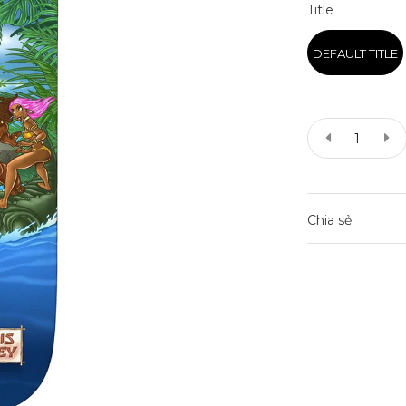
Title
DEFAULT TITLE
Chia sẻ: