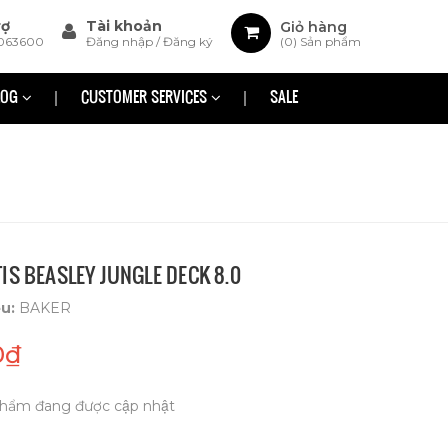
rợ
Tài khoản
Giỏ hàng
063600
Đăng nhập
/
Đăng ký
(
0
) Sản phẩm
LOG
CUSTOMER SERVICES
SALE
IS BEASLEY JUNGLE DECK 8.0
ệu:
BAKER
0₫
hẩm đang được cập nhật