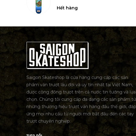
Hết hàng
Saigon Skateshop là cửa hàng cung cấp các sản
phẩm ván trượt lâu đời và uy tín nhất tại Việt Nam,
được cộng đồng trượt trên cả nước tin tưởng và lựa
chọn. Chúng tôi cung cấp đa dạng các sản phẩm từ
những thương hiệu trượt ván hàng đầu thế giới, đá
ứng mọi nhu cầu từ người mới bắt đầu đến các tay
trượt chuyên nghiệp.