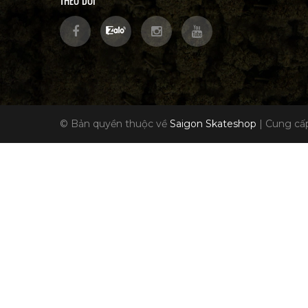
THEO DÕI
© Bản quyền thuộc về
Saigon Skateshop
|
Cung cấp