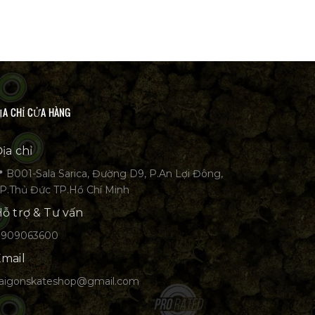
ỊA CHỈ CỬA HÀNG
ịa chỉ
 B001-Sala Sarica, Đường D9, P.An Lợi Đông,
P.Thủ Đức TP.Hồ Chí Minh
ỗ trợ & Tư vấn
0909063600
mail
aigonskateshop@gmail.com