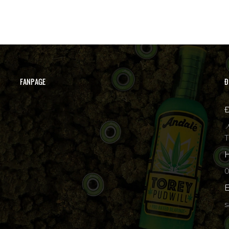
FANPAGE
Đ
Đ

T
H
p
E
s