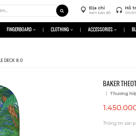
Địa chỉ
Hỗ t
Xem bản đồ
0909
FINGERBOARD
CLOTHING
ACCESSORIES
B
LE DECK 8.0
BAKER THEOT
|
Thương hi
1.450.00
Thông tin sản p