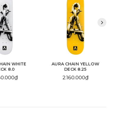
HAIN WHITE
AURA CHAIN YELLOW
BDS
CK 8.0
DECK 8.25
10
60.000₫
2.160.000₫