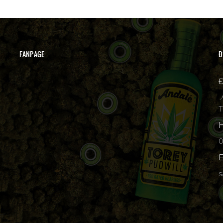
FANPAGE
Đ
Đ

T
H
p
E
s