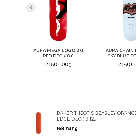
 2.0
AURA MEGA LOGO 2.0
AURA CHAIN 
.125
RED DECK 8.0
SKY BLUE DE
2.160.000₫
2.160.
BAKER THEOTIS BEASLEY ORANG
EDGE DECK 8.125
Hết hàng