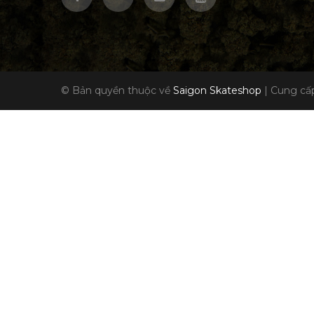
© Bản quyền thuộc về
Saigon Skateshop
|
Cung cấp