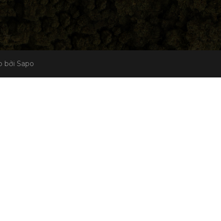
 bởi Sapo