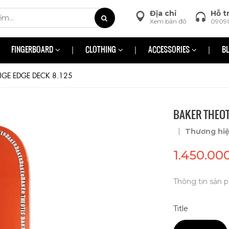
Địa chỉ
Hỗ t
Xem bản đồ
0909
FINGERBOARD
CLOTHING
ACCESSORIES
B
NGE EDGE DECK 8.125
BAKER THEOT
|
Thương hi
1.450.00
Thông tin sản p
Title