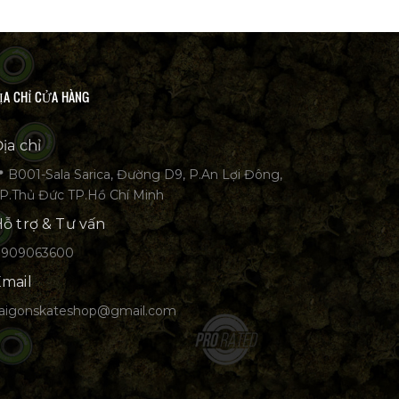
ỊA CHỈ CỬA HÀNG
ịa chỉ
 B001-Sala Sarica, Đường D9, P.An Lợi Đông,
P.Thủ Đức TP.Hồ Chí Minh
ỗ trợ & Tư vấn
0909063600
mail
aigonskateshop@gmail.com