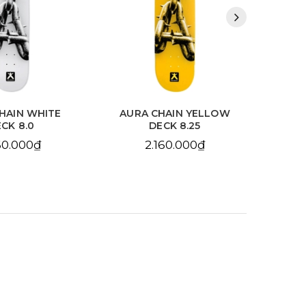
HAIN WHITE
AURA CHAIN YELLOW
BDS
CK 8.0
DECK 8.25
10
60.000₫
2.160.000₫