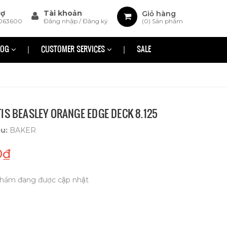
rợ
Tài khoản
Giỏ hàng
063600
Đăng nhập
/
Đăng ký
(
0
) Sản phẩm
LOG
CUSTOMER SERVICES
SALE
IS BEASLEY ORANGE EDGE DECK 8.125
ệu:
BAKER
0₫
hẩm đang được cập nhật