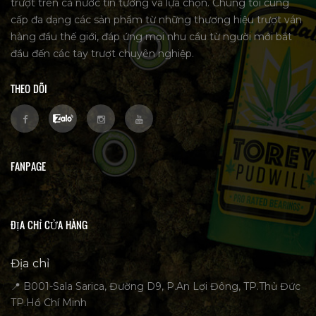
trượt trên cả nước tin tưởng và lựa chọn. Chúng tôi cung
cấp đa dạng các sản phẩm từ những thương hiệu trượt ván
hàng đầu thế giới, đáp ứng mọi nhu cầu từ người mới bắt
đầu đến các tay trượt chuyên nghiệp.
THEO DÕI
FANPAGE
ĐỊA CHỈ CỬA HÀNG
Địa chỉ
📍 B001-Sala Sarica, Đường D9, P.An Lợi Đông, TP.Thủ Đức
TP.Hồ Chí Minh