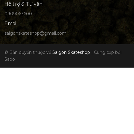
Hỗ trợ & Tư vấn
0909063600
Email
saigonskateshop@gmail.com
© Bản quyền thuộc về
Saigon Skateshop
|
Cung cấp bởi
Sapo