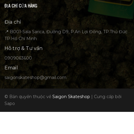
ĐỊA CHỈ CỬA HÀNG
Địa chỉ
📍 B001-Sala Sarica, Đường D9, P.An Lợi Đông, TP.Thủ Đức
TP.Hồ Chí Minh
Hỗ trợ & Tư vấn
0909063600
Email
saigonskateshop@gmail.com
© Bản quyền thuộc về
Saigon Skateshop
|
Cung cấp bởi
Sapo