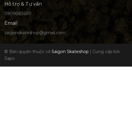
Hỗ trợ & Tư vấn
0909063600
Email
saigonskateshop@gmail.com
© Bản quyền thuộc về
Saigon Skateshop
|
Cung cấp bởi
Sapo