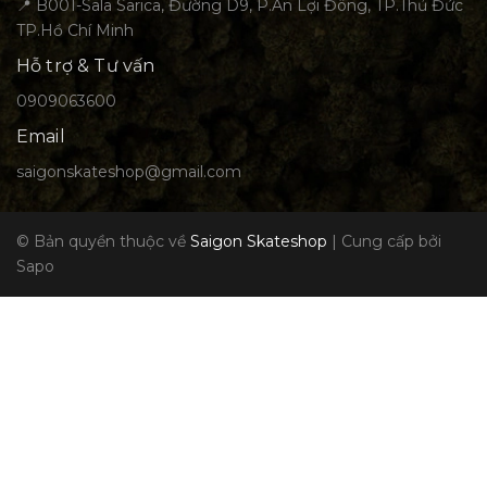
📍 B001-Sala Sarica, Đường D9, P.An Lợi Đông, TP.Thủ Đức
TP.Hồ Chí Minh
Hỗ trợ & Tư vấn
0909063600
Email
saigonskateshop@gmail.com
© Bản quyền thuộc về
Saigon Skateshop
|
Cung cấp bởi
Sapo