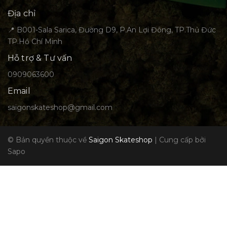
Địa chỉ
📍 B001-Sala Sarica, Đường D9, P.An Lợi Đông, TP.Thủ Đức
TP.Hồ Chí Minh
Hỗ trợ & Tư vấn
0909063600
Email
saigonskateshop@gmail.com
© Bản quyền thuộc về
Saigon Skateshop
|
Cung cấp bởi
Sapo