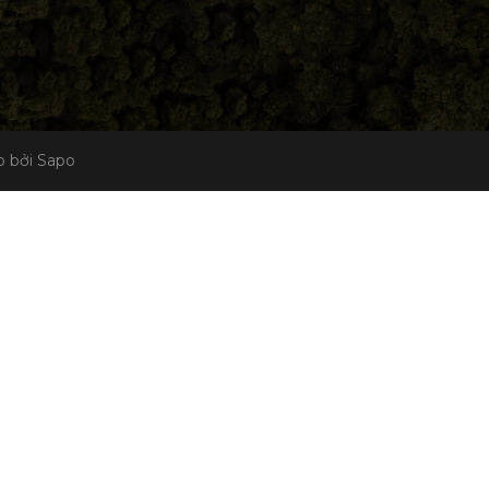
 bởi Sapo