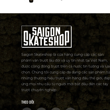
Saigon Skateshop là cửa hàng cung cấp các sản
phẩm ván trượt lâu đời và uy tín nhất tại Việt Nam,
được cộng đồng trượt trên cả nước tin tưởng và lựa
chọn. Chúng tôi cung cấp đa dạng các sản phẩm từ
những thương hiệu trượt ván hàng đầu thế giới, đá
ứng mọi nhu cầu từ người mới bắt đầu đến các tay
trượt chuyên nghiệp.
THEO DÕI