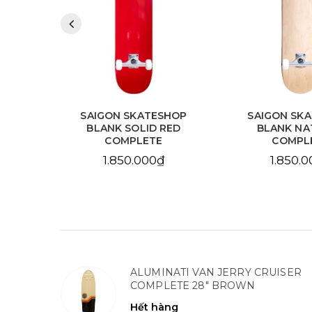
HOP
SAIGON SKATESHOP
SAIGON SK
LLOW
BLANK SOLID RED
BLANK NA
COMPLETE
COMPL
1.850.000₫
1.850.
ALUMINATI VAN JERRY CRUISER
COMPLETE 28" BROWN
Hết hàng