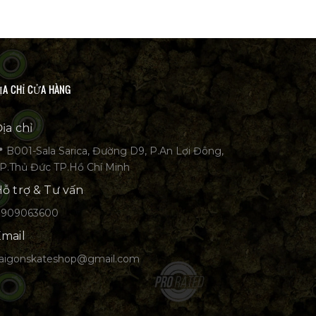
ỊA CHỈ CỬA HÀNG
ịa chỉ
 B001-Sala Sarica, Đường D9, P.An Lợi Đông,
P.Thủ Đức TP.Hồ Chí Minh
ỗ trợ & Tư vấn
0909063600
mail
aigonskateshop@gmail.com