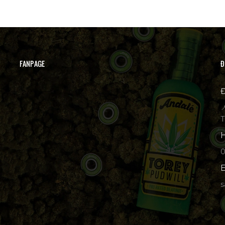
FANPAGE
Đ
Đ

T
H
p
E
s