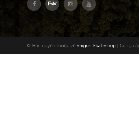
© Bản quyền thuộc về
Saigon Skateshop
|
Cung cấp