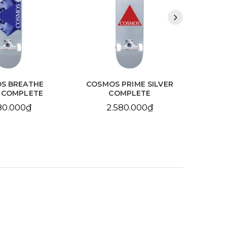
S BREATHE
COSMOS PRIME SILVER
SA
R COMPLETE
COMPLETE
BL
80.000₫
2.580.000₫