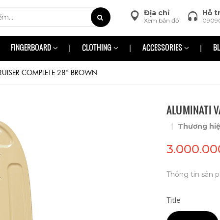
Địa chỉ
Hỗ t
Xem bản đồ
0909
FINGERBOARD
CLOTHING
ACCESSORIES
B
CRUISER COMPLETE 28" BROWN
ALUMINATI V
|
Thương hi
3.000.00
Thông tin sản p
Title