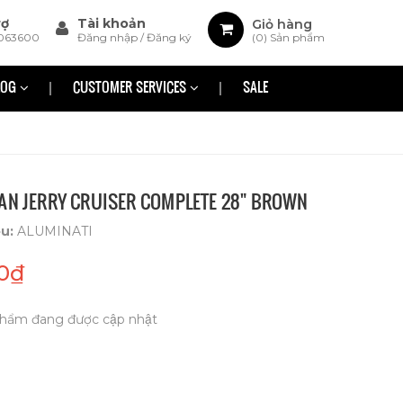
rợ
Tài khoản
Giỏ hàng
063600
Đăng nhập
/
Đăng ký
(
0
) Sản phẩm
LOG
CUSTOMER SERVICES
SALE
AN JERRY CRUISER COMPLETE 28" BROWN
ệu:
ALUMINATI
0₫
hẩm đang được cập nhật