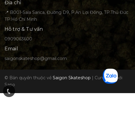
Địa chỉ
📍 B001-Sala Sarica, Đường D9, P.An Lợi Đông, TP.Thủ Đức
TP.Hồ Chí Minh
Hỗ trợ & Tư vấn
0909063600
Email
saigonskateshop@gmail.com
© Bản quyền thuộc về
Saigon Skateshop
|
Cung cấp bởi
Sapo